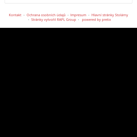
Kontakt
Ochrana osobních údajů
Impresum
Hlavní stránky Stolárny
Stránky vytvořil RAPL Group
powered by pretix