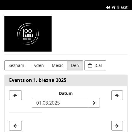
Skip to
Přihlásit
main
content
Stolárna
Club
Seznam
Týden
Měsíc
Den
iCal
Events on 1. března 2025
Select
Datum
a
date
to
display