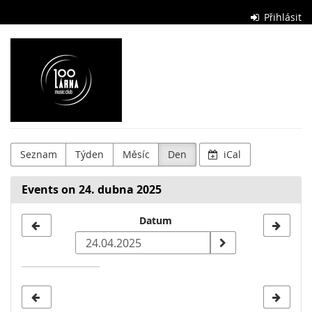
Skip to
Přihlásit
main
content
Stolárna
Club
Seznam
Týden
Měsíc
Den
iCal
Events on 24. dubna 2025
Select
Datum
a
date
to
display