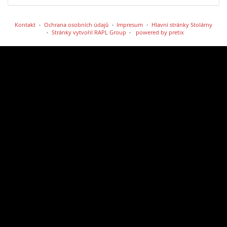
Kontakt
Ochrana osobních údajů
Impresum
Hlavní stránky Stolárny
Stránky vytvořil RAPL Group
powered by pretix