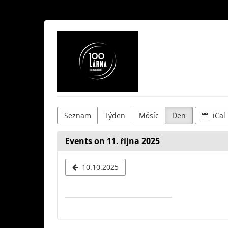
Skip to
main
content
Stolárna
Club
Seznam
Týden
Měsíc
Den
iCal
Events on 11. října 2025
Select
10.10.2025
a
date
to
display