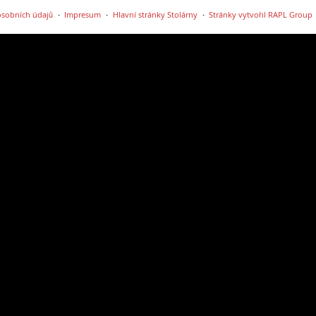
sobních údajů
Impresum
Hlavní stránky Stolárny
Stránky vytvořil RAPL Group