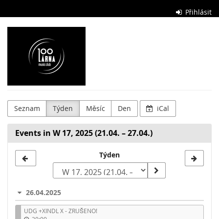
Skip to
Přihlásit
main
content
Stolárna
Club
Seznam
Týden
Měsíc
Den
iCal
Events in W 17, 2025 (21.04. – 27.04.)
Select
Týden
a
week
26.04.2025
to
UDG +XINDL X - ZRUŠENO!
display
20:00