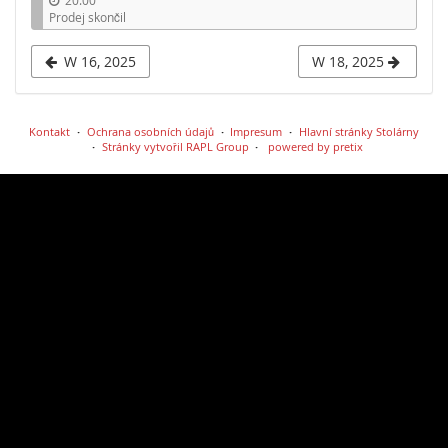
Prodej skončil
W 16, 2025
W 18, 2025
Kontakt
Ochrana osobních údajů
Impresum
Hlavní stránky Stolárny
Stránky vytvořil RAPL Group
powered by pretix