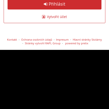
Přihlásit
Vytvořit účet
Kontakt
Ochrana osobních údajů
Impresum
Hlavní stránky Stolárny
Stránky vytvořil RAPL Group
powered by pretix