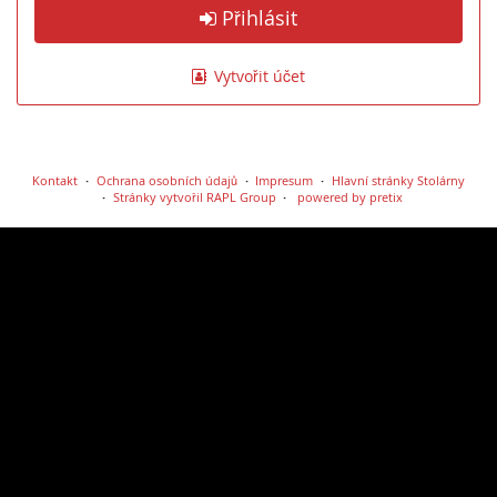
Přihlásit
Vytvořit účet
Kontakt
Ochrana osobních údajů
Impresum
Hlavní stránky Stolárny
Stránky vytvořil RAPL Group
powered by pretix