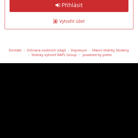
Přihlásit
Vytvořit účet
Kontakt
Ochrana osobních údajů
Impresum
Hlavní stránky Stolárny
Stránky vytvořil RAPL Group
powered by pretix