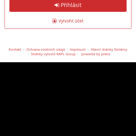
Přihlásit
Vytvořit účet
Kontakt
Ochrana osobních údajů
Impresum
Hlavní stránky Stolárny
Stránky vytvořil RAPL Group
powered by pretix