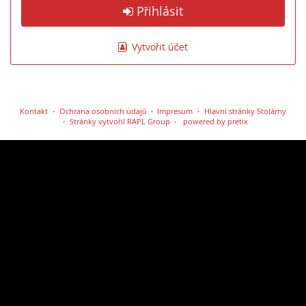
Přihlásit
Vytvořit účet
Kontakt
Ochrana osobních údajů
Impresum
Hlavní stránky Stolárny
Stránky vytvořil RAPL Group
powered by pretix