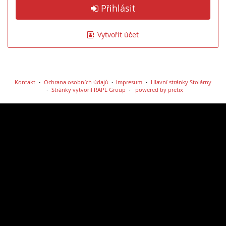
Přihlásit
Vytvořit účet
Kontakt
Ochrana osobních údajů
Impresum
Hlavní stránky Stolárny
Stránky vytvořil RAPL Group
powered by pretix