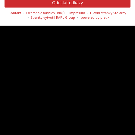
Odeslat odkazy
Kontakt
Ochrana osobních údajů
Impresum
Hlavní stránky Stolárny
Stránky vytvořil RAPL Group
powered by pretix