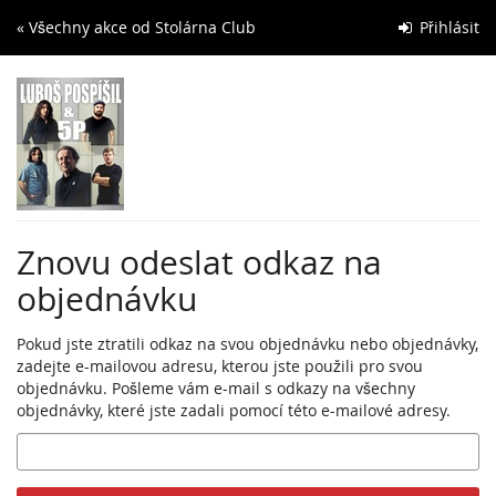
Skip to
« Všechny akce od Stolárna Club
Přihlásit
main
content
Znovu odeslat odkaz na
objednávku
Pokud jste ztratili odkaz na svou objednávku nebo objednávky,
zadejte e-mailovou adresu, kterou jste použili pro svou
objednávku. Pošleme vám e-mail s odkazy na všechny
objednávky, které jste zadali pomocí této e-mailové adresy.
E-
mail