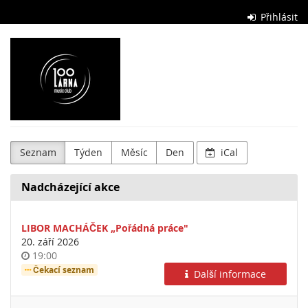
Skip to
Přihlásit
main
content
Stolárna
Club
Seznam
Týden
Měsíc
Den
iCal
Nadcházející akce
LIBOR MACHÁČEK „Pořádná práce"
20. září 2026
Time
19:00
of
Čekací seznam
Další informace
day