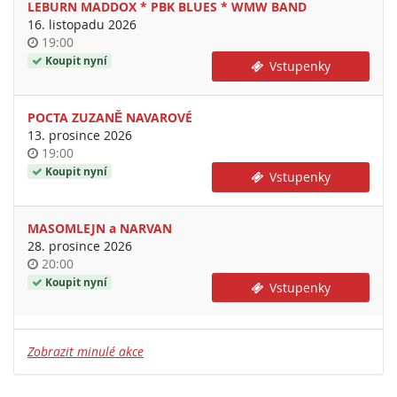
LEBURN MADDOX * PBK BLUES * WMW BAND
16. listopadu 2026
Time
19:00
of
Koupit nyní
Vstupenky
day
POCTA ZUZANĚ NAVAROVÉ
13. prosince 2026
Time
19:00
of
Koupit nyní
Vstupenky
day
MASOMLEJN a NARVAN
28. prosince 2026
Time
20:00
of
Koupit nyní
Vstupenky
day
Zobrazit minulé akce