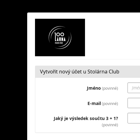
Skip to
main
content
Stolárna
Club
Vytvořit nový účet u Stolárna Club
Jméno
povinné
E-mail
povinné
Jaký je výsledek součtu 3 + 1?
povinné