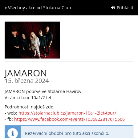
Skip to
« Všechny akce od Stolárna Club
Přihlásit
main
content
JAMARON
15. března 2024
JAMARON poprvé ve Stolárně Havířov
V rámci tour 10a1/2 let
Podrobnosti najdeš zde
- web:
https://stolarnaclub.cz/jamaron-10a1-2let-tour/
- fb:
https://www.facebook.com/events/1036822817615566
Rezervační období pro tuto akci skončilo.