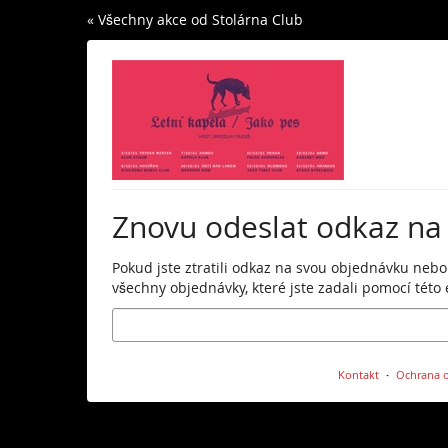
Skip to
« Všechny akce od Stolárna Club
main
content
Znovu odeslat odkaz na
Pokud jste ztratili odkaz na svou objednávku nebo
všechny objednávky, které jste zadali pomocí této 
E-
mail
Kontakt
Ochrana o