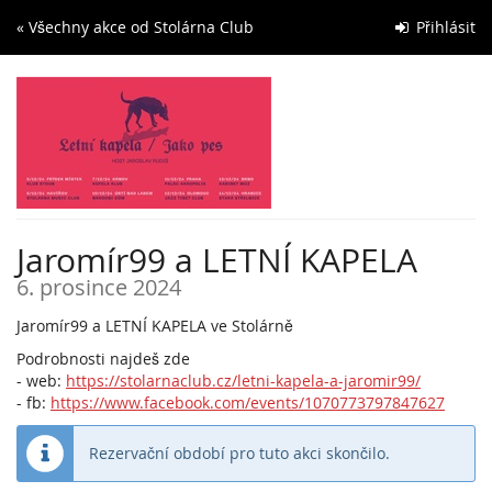
Skip to
« Všechny akce od Stolárna Club
Přihlásit
main
content
Jaromír99 a LETNÍ KAPELA
6. prosince 2024
Jaromír99 a LETNÍ KAPELA ve Stolárně
Podrobnosti najdeš zde
- web:
https://stolarnaclub.cz/letni-kapela-a-jaromir99/
- fb:
https://www.facebook.com/events/1070773797847627
Rezervační období pro tuto akci skončilo.