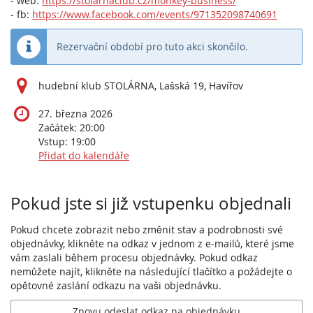
- web:
https://stolarnaclub.cz/monkey-business/
- fb:
https://www.facebook.com/events/971352098740691
Rezervační období pro tuto akci skončilo.
hudební klub STOLÁRNA, Lašská 19, Havířov
27. března 2026
Začátek:
20:00
Vstup:
19:00
Přidat do kalendáře
Produkty
Pokud jste si již vstupenku objednali
Pokud chcete zobrazit nebo změnit stav a podrobnosti své
objednávky, klikněte na odkaz v jednom z e-mailů, které jsme
vám zaslali během procesu objednávky. Pokud odkaz
nemůžete najít, klikněte na následující tlačítko a požádejte o
opětovné zaslání odkazu na vaši objednávku.
Znovu odeslat odkaz na objednávku