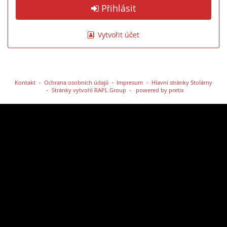
Přihlásit
Vytvořit účet
Kontakt
Ochrana osobních údajů
Impresum
Hlavní stránky Stolárny
Stránky vytvořil RAPL Group
powered by pretix