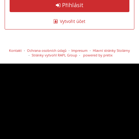
Přihlásit
Vytvořit účet
Kontakt
Ochrana osobních údajů
Impresum
Hlavní stránky Stolárny
Stránky vytvořil RAPL Group
powered by pretix