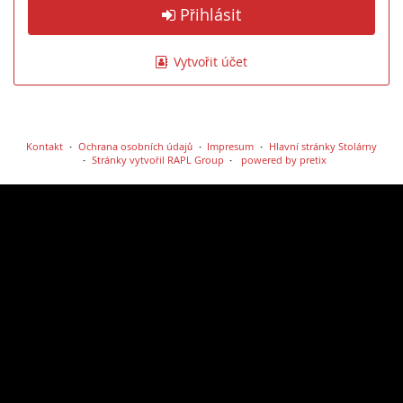
Přihlásit
Vytvořit účet
Kontakt
Ochrana osobních údajů
Impresum
Hlavní stránky Stolárny
Stránky vytvořil RAPL Group
powered by pretix