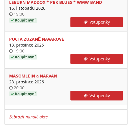
LEBURN MADDOX * PBK BLUES * WMW BAND
16. listopadu 2026
Time
19:00
of
Koupit nyní
Vstupenky
day
POCTA ZUZANĚ NAVAROVÉ
13. prosince 2026
Time
19:00
of
Koupit nyní
Vstupenky
day
MASOMLEJN a NARVAN
28. prosince 2026
Time
20:00
of
Koupit nyní
Vstupenky
day
Zobrazit minulé akce