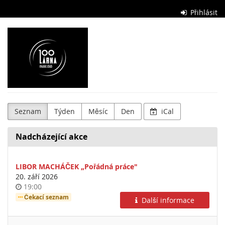
Skip to
Přihlásit
main
content
Stolárna
Club
Seznam
Týden
Měsíc
Den
iCal
Nadcházející akce
LIBOR MACHÁČEK „Pořádná práce"
20. září 2026
Time
19:00
of
Čekací seznam
Další informace
day