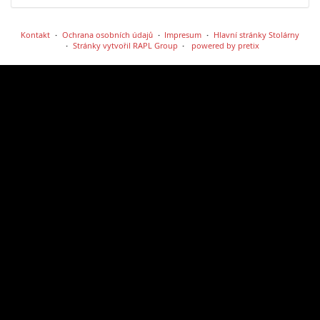
Kontakt
Ochrana osobních údajů
Impresum
Hlavní stránky Stolárny
Stránky vytvořil RAPL Group
powered by pretix