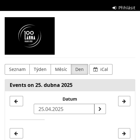
Skip to
Přihlásit
main
content
Stolárna
Club
Seznam
Týden
Měsíc
Den
iCal
Events on 25. dubna 2025
Select
Datum
a
date
to
display