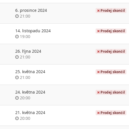
of
day
6. prosince 2024
Prodej skončil
Time
21:00
of
day
14. listopadu 2024
Prodej skončil
Time
19:00
of
day
26. října 2024
Prodej skončil
Time
21:00
of
day
25. května 2024
Prodej skončil
Time
21:00
of
day
24. května 2024
Prodej skončil
Time
20:00
of
day
21. května 2024
Prodej skončil
Time
20:00
of