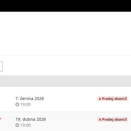
7. června 2026
Prodej skončil
Time
19:00
of
day
*
19. dubna 2026
Prodej skončil
Time
19:00
of