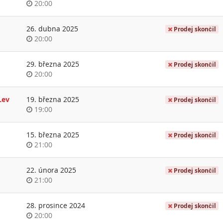
Time
20:00
of
day
26. dubna 2025
Prodej skončil
Time
20:00
of
day
29. března 2025
Prodej skončil
Time
20:00
of
day
Lev
19. března 2025
Prodej skončil
Time
19:00
of
day
15. března 2025
Prodej skončil
Time
21:00
of
day
22. února 2025
Prodej skončil
Time
21:00
of
day
28. prosince 2024
Prodej skončil
Time
20:00