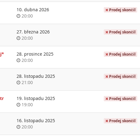
day
10. dubna 2026
Prodej skončil
Time
20:00
of
day
27. března 2026
Prodej skončil
Time
20:00
of
day
j*
28. prosince 2025
Prodej skončil
Time
20:00
of
day
28. listopadu 2025
Prodej skončil
Time
21:00
of
day
tr
19. listopadu 2025
Prodej skončil
Time
19:00
of
day
16. listopadu 2025
Prodej skončil
Time
20:00
of
day